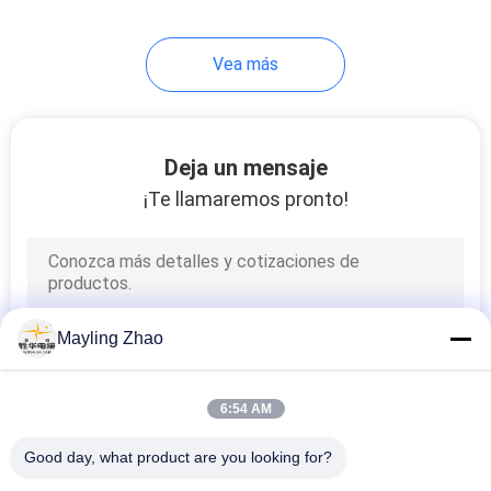
95
Vea más
Cable forrado
caucho
Deja un mensaje
¡Te llamaremos pronto!
76
cables de control
Mayling Zhao
6:54 AM
Good day, what product are you looking for?