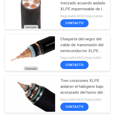
DE
trenzado acuerdo aislado
PRIVACIDAD
XLPE impermeable de la
90
baja tensión del cable de
Negociable MOQ:Negociables
transmisión
CONTACTO
Conductor desnudo
Chaqueta del negro del
cable de transmisión del
semiconductor XLPE
ignífuga para poner
Negociable MOQ:Negociable
dentro
CONTACTO
92
Tres corazones XLPE
cable liado antena
aislaron el halógeno bajo
acorazado del humo del
cable de transmisión de
Negociable MOQ:Negociable
STA - poliolefina ignífuga
CONTACTO
libre forrada