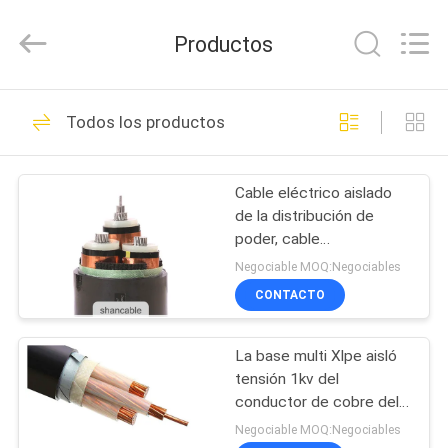
2026
Shanghai
Shenghua
Productos
Cable
(Group)
Co.,
Ltd..
All
INICIO
306
Rights
Todos los productos
Reserved.
XLPE aisló el cable
PRODUCTOS
de alimentación
Cable eléctrico aislado
de la distribución de
VIDEOS
poder, cable
constructivo del Pvc de
Negociable MOQ:Negociables
Xlpe
VR
CONTACTO
244
SHOW
cable eléctrico
La base multi Xlpe aisló
tensión 1kv del
SOBRE
acorazado
conductor de cobre del
NOSOTROS
cable de transmisión la
Negociable MOQ:Negociables