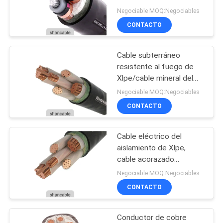
BLOG
subterráneo del
Negociable MOQ:Negociables
aislamiento del negro
CONTACTO
140
SOLICITAR
humo bajo cero
Cable subterráneo
UNA
resistente al fuego de
cable del halógeno
COTIZACIÓN
Xlpe/cable mineral del
aislamiento de Xlpe
Negociable MOQ:Negociables
NEWS
CONTACTO
Cable eléctrico del
MAPA
108
aislamiento de Xlpe,
DEL
Cable resistente al
cable acorazado
SITIO
subterráneo del Pvc Xlpe
Negociable MOQ:Negociables
fuego
CONTACTO
POLÍTICA
Conductor de cobre