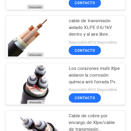
baja
CONTACTO
VISITA
cable de transmisión
A
203
aislado XLPE 0.6/1kV
LA
dentro y al aire libre
pvc cables aislados
FÁBRICA
electricidad excelente
Negociable MOQ:Negociables
CONTACTO
CONTROL
Los corazones multi Xlpe
DE
aislaron la corrosión
CALIDAD
química anti forrada Pvc
197
del cable
Negociable MOQ:Negociables
CONTACTO
CONTACTO
del cable eléctrico
Cable de cobre por
NOTICIAS
encargo de Xlpe/cable
de transmisión