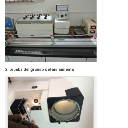
VISITA
A
LA
FÁBRICA
CONTROL
DE
2. prueba del grueso del aislamiento
CALIDAD
CONTACTO
NOTICIAS