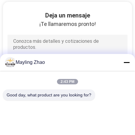
Deja un mensaje
¡Te llamaremos pronto!
Mayling Zhao
2:43 PM
Good day, what product are you looking for?
Categorías Populares
Todos
XLPE Aisló El Cable 
Cable Eléctrico 
De Alimentación
Acorazado