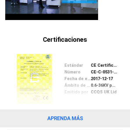
Certificaciones
Estándar
CE Certificate
Número
CE-C-0531-17-01-1A
Fecha de emisión
2017-12-17
Ámbito de aplicación / Cocina
0.6-36KV power cable
Emitido por
CCQS UK Lid
APRENDA MÁS