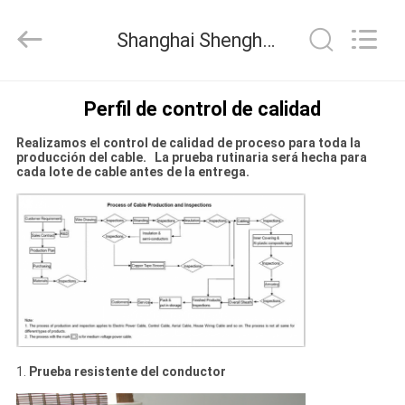
2026
Shanghai
Shenghua
Shanghai Shenghua Cable (Group) Co., Ltd. Control de Calidad
Cable
(Group)
Co.,
Ltd..
All
INICIO
Rights
Perfil de control de calidad
Reserved.
Realizamos el control de calidad de proceso para toda la
PRODUCTOS
producción del cable. La prueba rutinaria será hecha para
cada lote de cable antes de la entrega.
VIDEOS
VR
SHOW
SOBRE
1.
Prueba resistente del conductor
NOSOTROS