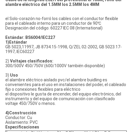
DE
alambre eléctrico del 1.5MM los 2.5MM los 4MM
PRIVACIDAD
el Solo-corazón no-forró los cables con el conductor flexible
para el cableado interno para un conductor de 90℃
Designación del código: 60227 IEC 08 (International)
Estándar: BS6004/IEC227
1)Estándar
GB 5023,11997, JB 8734.15-1998, Q/ZEL 02-2002, GB 5023.17-
1997, IEC60227
2)
Voltajes clasificados:
300/500V 450/750V (600/1000V también disponible)
3)
Uso
el alambre eléctrico aislado pvc/el alambre buidling es
convenientes para el uso en instalaciones del poder, el cableado
fijo o conexiones flexibles para eléctrico
el dispositivo le gusta de encender, del equipo electrónico, del
instrumento y del equipo de comunicación con clasificado
voltaje 450/750V o menos.
4)Construcción
Conductor: Cu
Aislamiento: PVC
Especificaciones