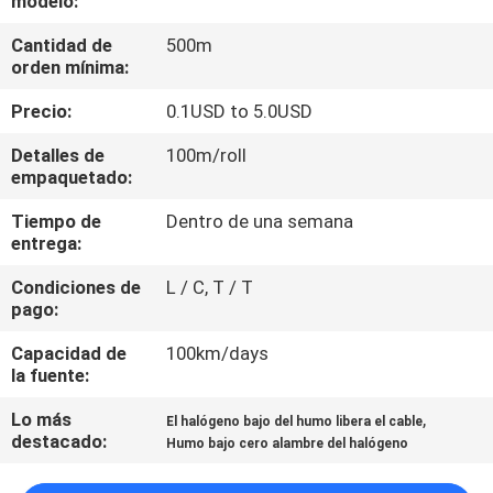
modelo:
VISITA
Cantidad de
500m
orden mínima:
A
Precio:
0.1USD to 5.0USD
LA
FÁBRICA
Detalles de
100m/roll
empaquetado:
Tiempo de
Dentro de una semana
CONTROL
entrega:
DE
Condiciones de
L / C, T / T
CALIDAD
pago:
Capacidad de
100km/days
CONTACTO
la fuente:
Lo más
,
El halógeno bajo del humo libera el cable
NOTICIAS
destacado:
Humo bajo cero alambre del halógeno