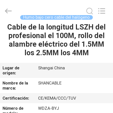
2026
Shanghai
Shenghua
Cable
(Group)
Humo bajo cero cable del halógeno
Co.,
Ltd..
All
Cable de la longitud LSZH del
INICIO
Rights
Reserved.
profesional el 100M, rollo del
PRODUCTOS
alambre eléctrico del 1.5MM
los 2.5MM los 4MM
VIDEOS
Lugar de
Shangai China
origen:
VR
SHOW
Nombre de la
SHANCABLE
marca:
SOBRE
Certificación:
CE/KEMA/CCC/TUV
NOSOTROS
Número de
WDZA-BYJ