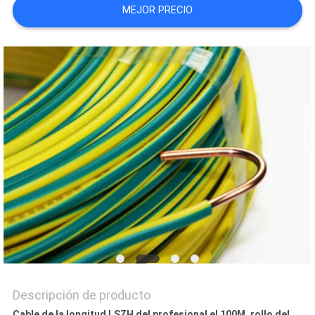
BLOG
MEJOR PRECIO
SOLICITAR
UNA
COTIZACIÓN
NEWS
MAPA
DEL
SITIO
POLÍTICA
Descripción de producto
Cable de la longitud LSZH del profesional el 100M, rollo del