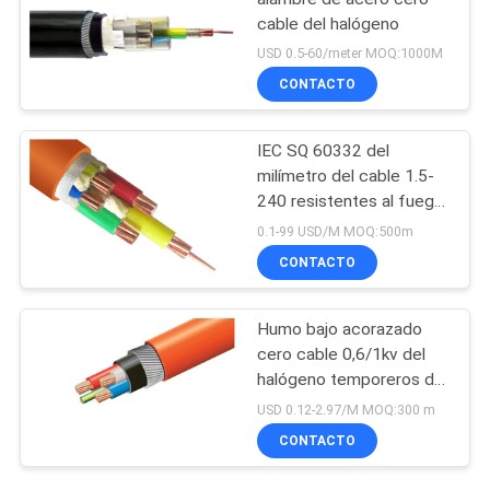
cable del halógeno
USD 0.5-60/meter MOQ:1000M
CONTACTO
IEC SQ 60332 del
milímetro del cable 1.5-
240 resistentes al fuego
dobles de la base
0.1-99 USD/M MOQ:500m
0,6/1KV LSOH
CONTACTO
Humo bajo acorazado
cero cable 0,6/1kv del
halógeno temporeros de
funcionamiento de 90
USD 0.12-2.97/M MOQ:300 m
grados
CONTACTO