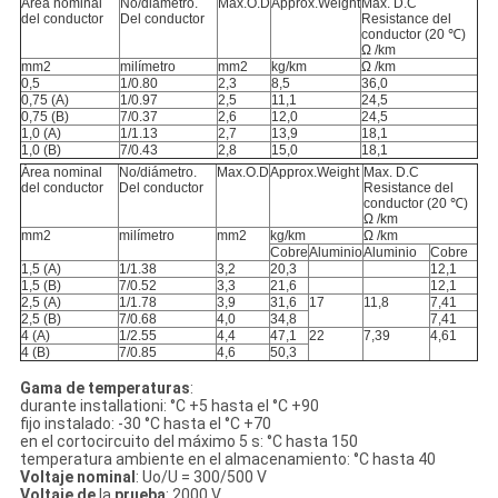
Área nominal
No/diámetro.
Max.O.D
Approx.Weight
Max. D.C
del conductor
Del conductor
Resistance del
conductor (20 ℃)
Ω /km
mm2
milímetro
mm2
kg/km
Ω /km
0,5
1/0.80
2,3
8,5
36,0
0,75 (A)
1/0.97
2,5
11,1
24,5
0,75 (B)
7/0.37
2,6
12,0
24,5
1,0 (A)
1/1.13
2,7
13,9
18,1
1,0 (B)
7/0.43
2,8
15,0
18,1
Área nominal
No/diámetro.
Max.O.D
Approx.Weight
Max. D.C
del conductor
Del conductor
Resistance del
conductor (20 ℃)
Ω /km
mm2
milímetro
mm2
kg/km
Ω /km
Cobre
Aluminio
Aluminio
Cobre
1,5 (A)
1/1.38
3,2
20,3
12,1
1,5 (B)
7/0.52
3,3
21,6
12,1
2,5 (A)
1/1.78
3,9
31,6
17
11,8
7,41
2,5 (B)
7/0.68
4,0
34,8
7,41
4 (A)
1/2.55
4,4
47,1
22
7,39
4,61
4 (B)
7/0.85
4,6
50,3
Gama de temperaturas
:
durante installationi: °C +5 hasta el °C +90
fijo instalado: -30 °C hasta el °C +70
en el cortocircuito del máximo 5 s: °C hasta 150
temperatura ambiente en el almacenamiento: °C hasta 40
Voltaje nominal
: Uο/U = 300/500 V
Voltaje de
la
prueba
: 2000 V