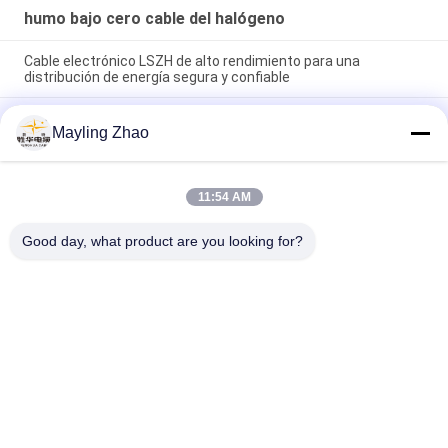
humo bajo cero cable del halógeno
Cable electrónico LSZH de alto rendimiento para una
distribución de energía segura y confiable
Cable de alimentación de shenghua cinta de acero blindado
Mayling Zhao
Cable de halógeno cero con bajo humo 1.5mm2 - 800mm2 Eco
amigable
Cable de alimentación Shan, cable de alimentación doméstico
11:54 AM
con aislamiento de PVC LSZH, cable de bajo contenido de
halógenos para iluminación
Good day, what product are you looking for?
Categorías Populares
Todos
XLPE Aisló El Cable 
Cable Eléctrico 
De Alimentación
Acorazado
Pvc Cables Aislados
Del Cable Eléctrico