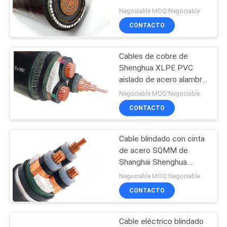
BLOG
energía industrial
Negociable MOQ:Negociable
CONTACTO
140
SOLICITAR
humo bajo cero
Cables de cobre de
UNA
Shenghua XLPE PVC
cable del halógeno
COTIZACIÓN
aislado de acero alambre
blindado de cable
Negociable MOQ:Negociable
eléctrico negro de PVC
NEWS
CONTACTO
de cubierta LV cable
Cable blindado con cinta
MAPA
108
de acero SQMM de
DEL
Cable resistente al
Shanghai Shenghua
SITIO
Cable Professional de 3
Negociable MOQ:Negociable
fuego
núcleos personalizado
CONTACTO
YJLV22 3x300
POLÍTICA
Cable eléctrico blindado