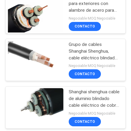
DE
para exteriores con
PRIVACIDAD
alambre de acero para
90
plantas industriales del
Negociable MOQ:Negociable
Grupo Shanghai
CONTACTO
Conductor desnudo
Shenghua Cable, 6.6KV -
35KV
Grupo de cables
Shanghai Shenghua,
cable eléctrico blindado
de baja tensión con
Negociable MOQ:Negociable
alambre de acero de 4
CONTACTO
92
núcleos, cobre, XLPE,
PVC, cable SWA
Shanghai shenghua cable
cable liado antena
de aluminio blindado
cable eléctrico de cobre
pantalla XLPE cable
Negociable MOQ:Negociable
aislado de alta tensión
CONTACTO