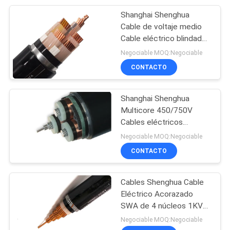
Shanghai Shenghua
95
Cable de voltaje medio
Cable forrado
Cable eléctrico blindado,
alambre de aluminio
Negociable MOQ:Negociable
caucho
Cable blindado
CONTACTO
Shanghai Shenghua
Multicore 450/750V
Cables eléctricos
76
blindados de acero
Negociable MOQ:Negociable
Cables blindados de PVC
CONTACTO
cables de control
aislados de cobre
Cables Shenghua Cable
Eléctrico Acorazado
SWA de 4 núcleos 1KV
Protección Ambiental
Negociable MOQ:Negociable
Antienvejecimiento