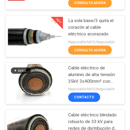
CONSULTA AHORA
VISITA
HOT
La sola base/3 quita el
A
203
corazón al cable
LA
eléctrico acorazado
pvc cables aislados
FÁBRICA
Negociable MOQ:Negociable
CONSULTA AHORA
CONTROL
Cable eléctrico de
DE
aluminio de alta tensión
CALIDAD
35kV 3x400mm² con
197
aislamiento XLPE y
Negociable MOQ:Negociable
armadura de acero
CONTACTO
CONTACTO
del cable eléctrico
Cable eléctrico blindado
NOTICIAS
robusto de 33 kV para
redes de distribución de