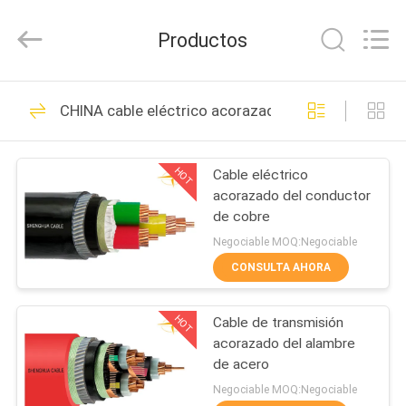
2026
Shanghai
Shenghua
Productos
Cable
(Group)
Co.,
Ltd..
All
INICIO
306
Rights
CHINA cable eléctrico acorazado
Reserved.
XLPE aisló el cable
PRODUCTOS
de alimentación
HOT
Cable eléctrico
acorazado del conductor
VIDEOS
de cobre
Negociable MOQ:Negociable
VR
CONSULTA AHORA
244
SHOW
cable eléctrico
HOT
Cable de transmisión
acorazado del alambre
SOBRE
acorazado
de acero
NOSOTROS
Negociable MOQ:Negociable