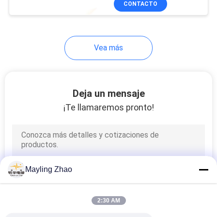
CONTACTO
26
Cable de
instrumento
Vea más
blindado
Deja un mensaje
¡Te llamaremos pronto!
25
Cable alta
temperatura
Mayling Zhao
2:30 AM
16