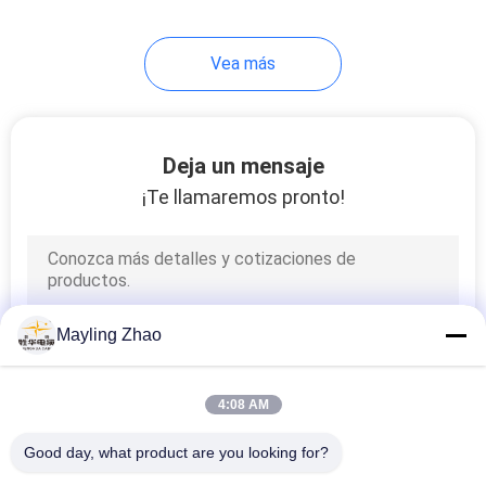
95
Vea más
Cable forrado
caucho
Deja un mensaje
¡Te llamaremos pronto!
76
cables de control
Mayling Zhao
4:08 AM
Good day, what product are you looking for?