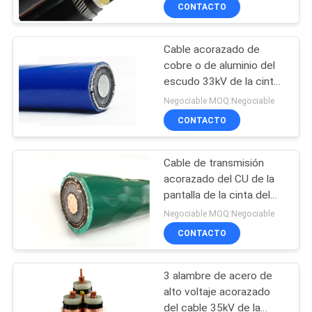
PVC/subterráneo cable
CONTACTO
de la baja tensión
VISITA
Cable acorazado de
A
203
cobre o de aluminio del
LA
escudo 33kV de la cinta
pvc cables aislados
FÁBRICA
del cobre del cable
Negociable MOQ:Negociable
eléctrico del alambre de
CONTACTO
acero del conductor
CONTROL
Cable de transmisión
DE
acorazado del CU de la
CALIDAD
pantalla de la cinta del
197
cobre del cable eléctrico
Negociable MOQ:Negociable
de la cinta del acero
CONTACTO
CONTACTO
inoxidable
del cable eléctrico
3 alambre de acero de
NOTICIAS
alto voltaje acorazado
del cable 35kV de la