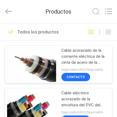
2026
Shanghai
Shenghua
Productos
Cable
(Group)
Co.,
Ltd..
All
INICIO
306
Rights
Todos los productos
Reserved.
XLPE aisló el cable
PRODUCTOS
de alimentación
Cable acorazado de la
corriente eléctrica de la
VIDEOS
cinta de acero de la
pantalla de la cinta del
Negociable MOQ:Negociable
cobre de la base del Cu
VR
CONTACTO
hasta 35kV
244
SHOW
cable eléctrico
Cable eléctrico
acorazado de la
SOBRE
acorazado
envoltura del PVC del
NOSOTROS
aislamiento de XLPE/del
Negociable MOQ:Negociable