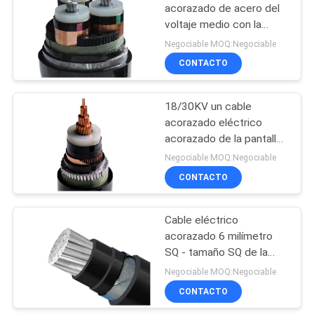
DE
acorazado de acero del
PRIVACIDAD
voltaje medio con la
90
envoltura del PVC de 3
Negociable MOQ:Negociable
corazones
CONTACTO
Conductor desnudo
18/30KV un cable
acorazado eléctrico
acorazado de la pantalla
de alambre de cobre del
Negociable MOQ:Negociable
cable de transmisión del
CONTACTO
92
alambre de acero de la
fase
Cable eléctrico
cable liado antena
acorazado 6 milímetro
SQ - tamaño SQ de la
base de la baja tensión
Negociable MOQ:Negociable
una de 1000 milímetros
CONTACTO