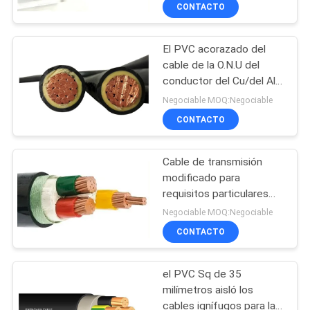
transmisión
CONTACTO
VISITA
El PVC acorazado del
A
203
cable de la O.N.U del
LA
conductor del Cu/del Al
pvc cables aislados
FÁBRICA
aisló 120 milímetros Sq 2
Negociable MOQ:Negociable
años de garantía
CONTACTO
CONTROL
Cable de transmisión
DE
modificado para
CALIDAD
requisitos particulares
197
del PVC de 1KV 70mm2,
Negociable MOQ:Negociable
color de la envoltura del
CONTACTO
CONTACTO
negro del cable de la
del cable eléctrico
chaqueta de PVC
el PVC Sq de 35
NOTICIAS
milímetros aisló los
cables ignífugos para la