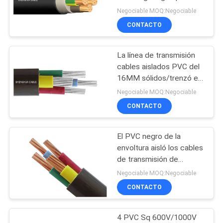
BLOG
utilidad de energía/la
Negociable MOQ:Negociable
iluminación exteriores
CONTACTO
140
SOLICITAR
humo bajo cero
La línea de transmisión
UNA
cables aislados PVC del
cable del halógeno
COTIZACIÓN
16MM sólidos/trenzó el
conductor
Negociable MOQ:Negociable
NEWS
CONTACTO
El PVC negro de la
MAPA
108
envoltura aisló los cables
DEL
Cable resistente al
de transmisión de
SITIO
aluminio 0.6KV/1KV 10
Negociable MOQ:Negociable
fuego
milímetro Sq
CONTACTO
POLÍTICA
4 PVC Sq 600V/1000V