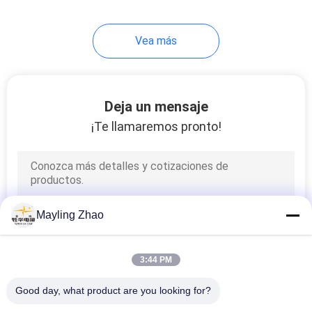
95
Vea más
Cable forrado
caucho
Deja un mensaje
¡Te llamaremos pronto!
76
cables de control
Mayling Zhao
3:44 PM
Good day, what product are you looking for?