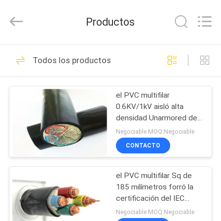
2026
Shanghai
Shenghua
Productos
Cable
(Group)
Co.,
Ltd..
All
INICIO
306
Rights
Todos los productos
Reserved.
XLPE aisló el cable
PRODUCTOS
de alimentación
el PVC multifilar
0.6KV/1kV aisló alta
VIDEOS
densidad Unarmored de
los cables 300
Negociable MOQ:Negociable
milímetros Sq
VR
CONTACTO
244
SHOW
cable eléctrico
el PVC multifilar Sq de
185 milímetros forró la
SOBRE
acorazado
certificación del IEC
NOSOTROS
KEMA del cable de
Negociable MOQ:Negociable