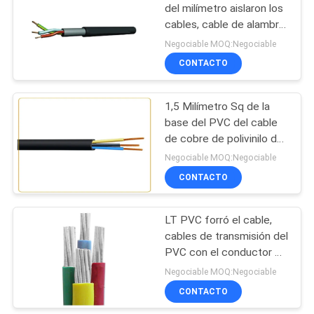
DE
del milímetro aislaron los
PRIVACIDAD
cables, cable de alambre
90
del PVC Eco amistoso
Negociable MOQ:Negociable
CONTACTO
Conductor desnudo
1,5 Milímetro Sq de la
base del PVC del cable
de cobre de polivinilo de
aislamiento multi Eco del
Negociable MOQ:Negociable
cloruro amistoso
CONTACTO
92
LT PVC forró el cable,
cable liado antena
cables de transmisión del
PVC con el conductor de
cobre/de aluminio
Negociable MOQ:Negociable
CONTACTO