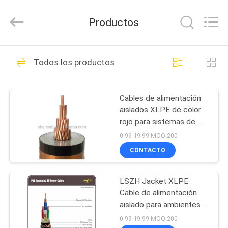
2026
Shanghai
Shenghua
Productos
Cable
(Group)
Co.,
Ltd..
All
INICIO
306
Rights
Todos los productos
Reserved.
XLPE aisló el cable
PRODUCTOS
de alimentación
Cables de alimentación
aislados XLPE de color
VIDEOS
rojo para sistemas de
transmisión de energía
0.99-19.99 MOQ:200
LV/MV
VR
CONTACTO
244
SHOW
cable eléctrico
LSZH Jacket XLPE
Cable de alimentación
SOBRE
acorazado
aislado para ambientes
NOSOTROS
de alta temperatura
0.99-19.99 MOQ:200