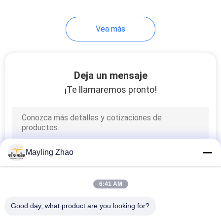
95
Vea más
Cable forrado
caucho
Deja un mensaje
¡Te llamaremos pronto!
76
cables de control
Mayling Zhao
6:41 AM
Good day, what product are you looking for?