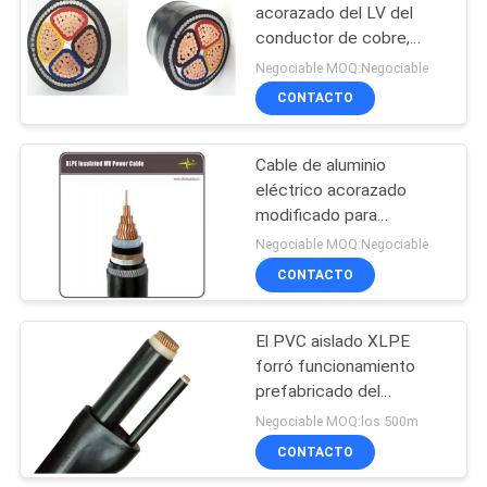
DE
acorazado del LV del
PRIVACIDAD
conductor de cobre,
90
cable acorazado del
Negociable MOQ:Negociable
alambre de acero de 4
CONTACTO
Conductor desnudo
corazones
Cable de aluminio
eléctrico acorazado
modificado para
requisitos particulares
Negociable MOQ:Negociable
del conductor, cable de
CONTACTO
92
transmisión acorazado
El PVC aislado XLPE
cable liado antena
forró funcionamiento
prefabricado del
aislamiento del cable de
Negociable MOQ:los 500m
rama alto
CONTACTO