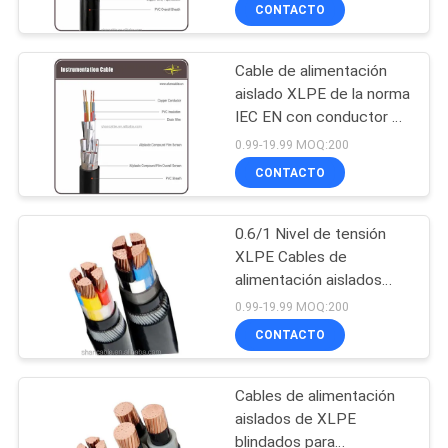
CONTACTO
VISITA
Cable de alimentación
A
203
aislado XLPE de la norma
LA
IEC EN con conductor de
pvc cables aislados
FÁBRICA
cobre / aluminio de 1m-
0.99-19.99 MOQ:200
5000m de longitud
CONTACTO
CONTROL
0.6/1 Nivel de tensión
DE
XLPE Cables de
CALIDAD
alimentación aislados
197
para aplicaciones
0.99-19.99 MOQ:200
industriales versátiles
CONTACTO
CONTACTO
del cable eléctrico
Cables de alimentación
NOTICIAS
aislados de XLPE
blindados para