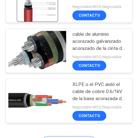
BLOG
del alambre de aluminio
Negociable MOQ:Negociable
CONTACTO
140
SOLICITAR
humo bajo cero
cable de aluminio
UNA
acorazado galvanizado
cable del halógeno
COTIZACIÓN
acorazado de la cinta de
acero 15kV del cable
Negociable MOQ:Negociable
eléctrico de la base de
NEWS
CONTACTO
240mm2 XLPE 3
XLPE o el PVC aisló el
MAPA
108
cable de cobre 0.6/1kV
DEL
Cable resistente al
de la base acorazada del
SITIO
cable eléctrico 4 del
Negociable MOQ:Negociable
fuego
alambre de acero
CONTACTO
POLÍTICA