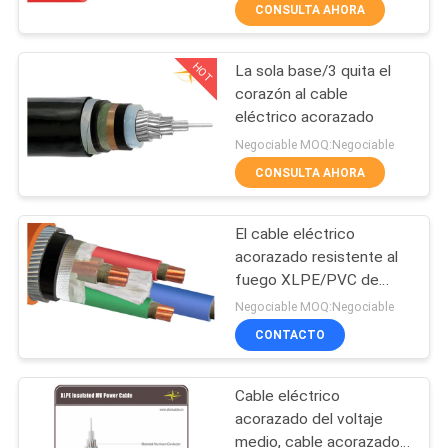
CONSULTA AHORA
VISITA
HOT
La sola base/3 quita el
A
203
corazón al cable
LA
eléctrico acorazado
pvc cables aislados
FÁBRICA
Negociable MOQ:Negociable
CONSULTA AHORA
CONTROL
El cable eléctrico
DE
acorazado resistente al
CALIDAD
fuego XLPE/PVC de
197
4core LV aisló el cable
Negociable MOQ:Negociable
acorazado de cobre del
CONTACTO
CONTACTO
alambre de acero de la
del cable eléctrico
base
Cable eléctrico
NOTICIAS
acorazado del voltaje
medio, cable acorazado