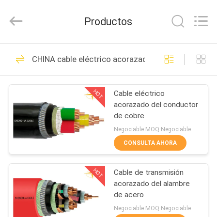
2026
Shanghai
Shenghua
Productos
Cable
(Group)
Co.,
Ltd..
All
INICIO
306
Rights
CHINA cable eléctrico acorazado
Reserved.
XLPE aisló el cable
PRODUCTOS
de alimentación
HOT
Cable eléctrico
acorazado del conductor
VIDEOS
de cobre
Negociable MOQ:Negociable
VR
CONSULTA AHORA
244
SHOW
cable eléctrico
HOT
Cable de transmisión
acorazado del alambre
SOBRE
acorazado
de acero
NOSOTROS
Negociable MOQ:Negociable