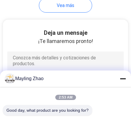
DE
Vea más
PRIVACIDAD
90
Conductor desnudo
Deja un mensaje
¡Te llamaremos pronto!
92
Mayling Zhao
cable liado antena
2:53 AM
Good day, what product are you looking for?
Categorías Populares
Todos