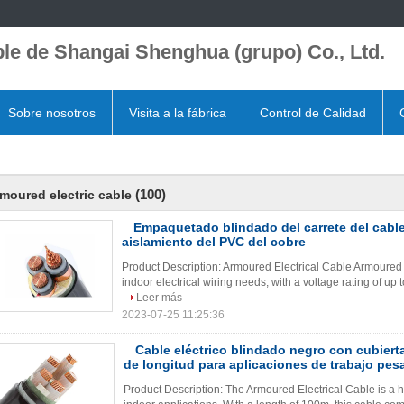
le de Shangai Shenghua (grupo) Co., Ltd.
Sobre nosotros
Visita a la fábrica
Control de Calidad
(100)
moured electric cable
Empaquetado blindado del carrete del cable
aislamiento del PVC del cobre
Product Description: Armoured Electrical Cable Armoured El
indoor electrical wiring needs, with a voltage rating of up t
Leer más
2023-07-25 11:25:36
Cable eléctrico blindado negro con cubier
de longitud para aplicaciones de trabajo pes
Product Description: The Armoured Electrical Cable is a 