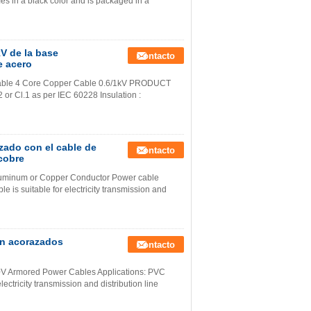
mes in a black color and is packaged in a
kV de la base
Contacto
e acero
 Cable 4 Core Copper Cable 0.6/1kV PRODUCT
or Cl.1 as per IEC 60228 Insulation :
azado con el cable de
Contacto
cobre
Aluminum or Copper Conductor Power cable
 is suitable for electricity transmission and
ón acorazados
Contacto
0V Armored Power Cables Applications: PVC
ectricity transmission and distribution line