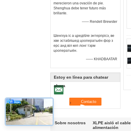
merecieron una ovación de pie.
Shenghua debe tener futuro más
brillante.
—— Rendell Brewster
Шенгхуа іс а цредібле энтерпрісэ, ве
хве эстаблішед цооператыён фор з
ерс анд віл кеп лонг тэрм
цооператыён.
—— KHADBAATAR
Estoy en línea para chatear
ahora
Sobre nosotros
XLPE aisló el cable
alimentación