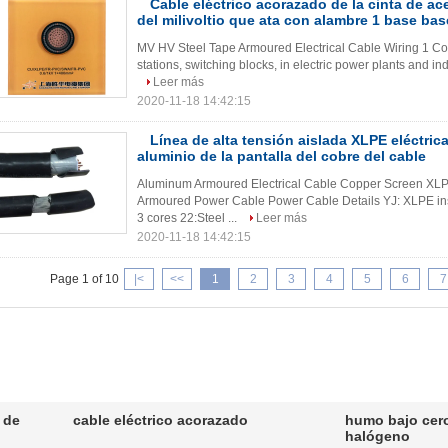
Cable eléctrico acorazado de la cinta de ace
del milivoltio que ata con alambre 1 base bas
MV HV Steel Tape Armoured Electrical Cable Wiring 1 Cor
stations, switching blocks, in electric power plants and in
Leer más
2020-11-18 14:42:15
Línea de alta tensión aislada XLPE eléctric
aluminio de la pantalla del cobre del cable
Aluminum Armoured Electrical Cable Copper Screen XLP
Armoured Power Cable Power Cable Details YJ: XLPE ins
3 cores 22:Steel ...
Leer más
2020-11-18 14:42:15
Page 1 of 10
|<
<<
1
2
3
4
5
6
7
 de
cable eléctrico acorazado
humo bajo cero
halógeno