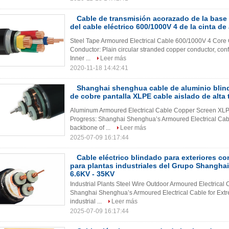
Cable de transmisión acorazado de la bas
del cable eléctrico 600/1000V 4 de la cinta de
Steel Tape Armoured Electrical Cable 600/1000V 4 Cor
Conductor: Plain circular stranded copper conductor, con
Inner ...
Leer más
2020-11-18 14:42:41
Shanghai shenghua cable de aluminio blind
de cobre pantalla XLPE cable aislado de alta
Aluminum Armoured Electrical Cable Copper Screen XLP
Progress: Shanghai Shenghua’s Armoured Electrical Cable
backbone of ...
Leer más
2025-07-09 16:17:44
Cable eléctrico blindado para exteriores c
para plantas industriales del Grupo Shangha
6.6KV - 35KV
Industrial Plants Steel Wire Outdoor Armoured Electrical
Shanghai Shenghua’s Armoured Electrical Cable for Extre
industrial ...
Leer más
2025-07-09 16:17:44