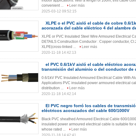
indoor applications. With a length of 100m, this cable co
convenient ...
Leer más
2025-03-12 09:52:15
XLPE o el PVC aisló el cable de cobre 0.6/1
acorazada del cable eléctrico 4 del alambre d
XLPE or PVC Insulated Steel Wire Armoured Electrical
DETAILS Construction Conductor : Copper conductor, Cl.2 
XLPE(cross-linked ...
Leer más
2020-11-18 14:42:13
el PVC 0.6/1kV aisló el cable eléctrico acor
transmisión del aluminio o del conductor de 
0.6/1kV PVC Insulated Armoured Electrical Cable With 
Applications PVC insulated power armoured electrical cable
distribution ...
Leer más
2020-11-18 14:42:14
El PVC negro forró los cables de transmisi
eléctricos acorazados del cable 600/1000V
Black PVC sheathed Armoured Electrical Cable 600/100
insulated power armoured electrical cable is suitable for el
whose rated ...
Leer más
2020-11-18 14:42:41