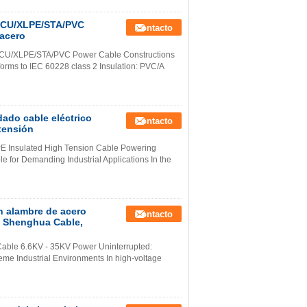
e CU/XLPE/STA/PVC
Contacto
 acero
e CU/XLPE/STA/PVC Power Cable Constructions
forms to IEC 60228 class 2 Insulation: PVC/A
ado cable eléctrico
Contacto
 tensión
E Insulated High Tension Cable Powering
 for Demanding Industrial Applications In the
on alambre de acero
Contacto
i Shenghua Cable,
 Cable 6.6KV - 35KV Power Uninterrupted:
me Industrial Environments In high-voltage