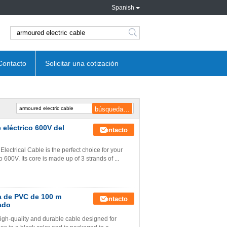
Spanish
search
Contacto
Solicitar una cotización
 eléctrico 600V del
Contacto
ectrical Cable is the perfect choice for your
o 600V. Its core is made up of 3 strands of ...
ta de PVC de 100 m
Contacto
ado
high-quality and durable cable designed for