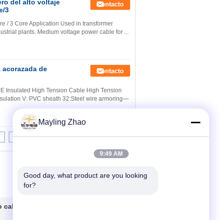
ro del alto voltaje
Contacto
e/3
e / 3 Core Application Used in transformer
dustrial plants. Medium voltage power cable for ...
a acorazada de
Contacto
E Insulated High Tension Cable High Tension
ulation V: PVC sheath 32:Steel wire armoring—
Mayling Zhao
8
9
10
>>
>|
9:49 AM
Good day, what product are you looking 
for?
 cable del
Contacto