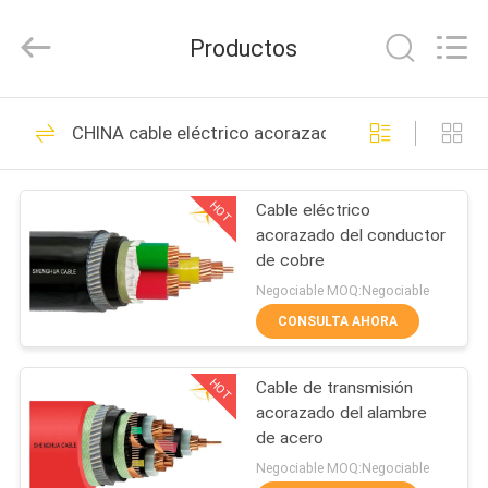
2026
Shanghai
Shenghua
Productos
Cable
(Group)
Co.,
Ltd..
All
INICIO
306
Rights
CHINA cable eléctrico acorazado
Reserved.
XLPE aisló el cable
PRODUCTOS
de alimentación
HOT
Cable eléctrico
acorazado del conductor
VIDEOS
de cobre
Negociable MOQ:Negociable
VR
CONSULTA AHORA
244
SHOW
cable eléctrico
HOT
Cable de transmisión
acorazado del alambre
SOBRE
acorazado
de acero
NOSOTROS
Negociable MOQ:Negociable