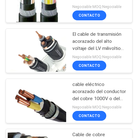
BLOG
eléctrico 1kV
Negociable MOQ:Negociable
CU/PVC/SWA/PVC
CONTACTO
140
SOLICITAR
humo bajo cero
El cable de transmisión
UNA
acorazado del alto
cable del halógeno
COTIZACIÓN
voltaje del LV milivoltio
XLPE aisló el cable de
Negociable MOQ:Negociable
transmisión subterráneo
NEWS
CONTACTO
de la base de la armadura
de acero de cobre de la
cinta
cable eléctrico
MAPA
108
acorazado del conductor
DEL
Cable resistente al
del cobre 1000V o del
SITIO
aluminio hasta cinco
Negociable MOQ:Negociable
fuego
corazones
CONTACTO
POLÍTICA
Cable de cobre