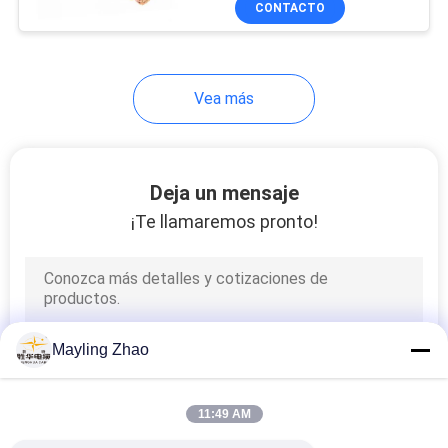
CONTACTO
26
3x240+1x120mm2
Cable de
instrumento
Vea más
blindado
Deja un mensaje
¡Te llamaremos pronto!
25
Cable alta
temperatura
Mayling Zhao
11:49 AM
16