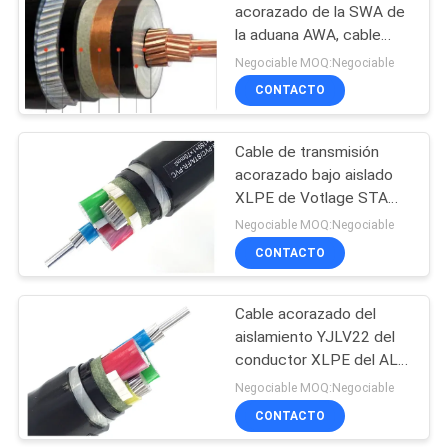
DE
acorazado de la SWA de
PRIVACIDAD
la aduana AWA, cable
90
acorazado 11KV 33KV
Negociable MOQ:Negociable
de la sola base
CONTACTO
Conductor desnudo
Cable de transmisión
acorazado bajo aislado
XLPE de Votlage STA
XLPE del cable
Negociable MOQ:Negociable
acorazado de aluminio de
CONTACTO
92
la envoltura del PVC
YJLV22
Cable acorazado del
cable liado antena
aislamiento YJLV22 del
conductor XLPE del AL
del cable de transmisión
Negociable MOQ:Negociable
de AL/XLPE/STA/PVC
CONTACTO
con la armadura de acero