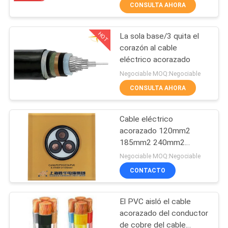
CONSULTA AHORA
VISITA
HOT
La sola base/3 quita el
A
203
corazón al cable
LA
eléctrico acorazado
pvc cables aislados
FÁBRICA
Negociable MOQ:Negociable
CONSULTA AHORA
CONTROL
Cable eléctrico
DE
acorazado 120mm2
CALIDAD
185mm2 240mm2
197
300mm2 del poder
Negociable MOQ:Negociable
profesional de STA
CONTACTO
CONTACTO
del cable eléctrico
El PVC aisló el cable
NOTICIAS
acorazado del conductor
de cobre del cable