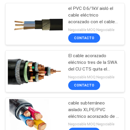
de la cinta
el PVC 0.6/1kV aisló el
95
cable eléctrico
Cable forrado
acorazado con el cable
de transmisión del
Negociable MOQ:Negociable
caucho
aluminio o del conductor
CONTACTO
de cobre
El cable acorazado
eléctrico tres de la SWA
del CU CTS quita el
76
corazón a X.400 mm2 del
Negociable MOQ:Negociable
alto voltaje 3
CONTACTO
cables de control
cable subterráneo
aislado XLPE/PVC
eléctrico acorazado de la
base del cobre del cable
Negociable MOQ:Negociable
de la cinta de acero