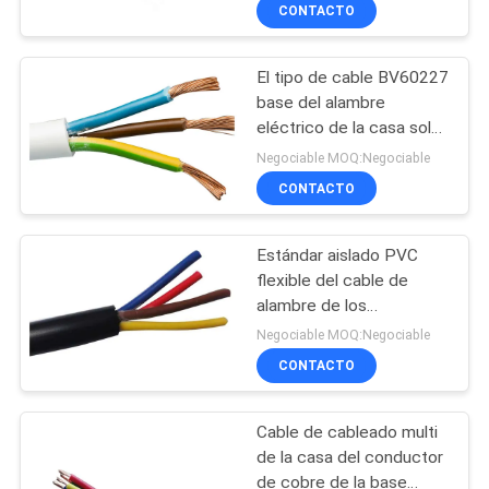
conductor de cobre
CONTACTO
desnudo sólido de U
VISITA
El tipo de cable BV60227
A
base del alambre
LA
eléctrico de la casa sola
FÁBRICA
para el aparato
Negociable MOQ:Negociable
cambia/los tableros de
CONTACTO
distribución
CONTROL
Estándar aislado PVC
DE
flexible del cable de
CALIDAD
alambre de los
corazones de la buena
Negociable MOQ:Negociable
calidad cuatro IEC60227
CONTACTO
CONTACTO
Cable de cableado multi
NOTICIAS
de la casa del conductor
de cobre de la base