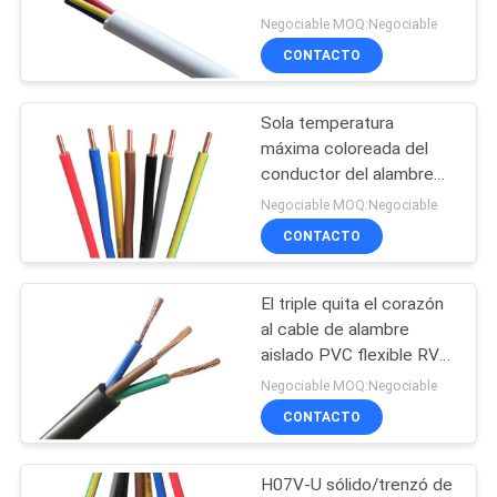
BLOG
300V/500V de BVV
Negociable MOQ:Negociable
CONTACTO
SOLICITAR
Sola temperatura
UNA
máxima coloreada del
COTIZACIÓN
conductor del alambre
70℃ del aislamiento del
Negociable MOQ:Negociable
PVC del cable de
NEWS
CONTACTO
alambre
El triple quita el corazón
MAPA
al cable de alambre
DEL
aislado PVC flexible RVV
SITIO
1.5mm2 2.5mm2 4mm2
Negociable MOQ:Negociable
CONTACTO
POLÍTICA
H07V-U sólido/trenzó de