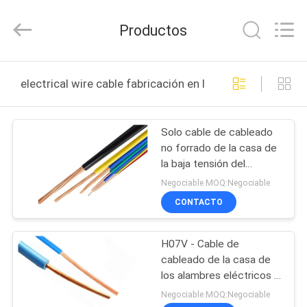
2026
Shanghai
Shenghua
Productos
Cable
(Group)
Co.,
Ltd..
All
INICIO
Rights
electrical wire cable fabricación en línea
Reserved.
PRODUCTOS
Solo cable de cableado
no forrado de la casa de
VIDEOS
la baja tensión del
alambre del cable
Negociable MOQ:Negociable
eléctrico de la base
VR
CONTACTO
SHOW
H07V - Cable de
cableado de la casa de
SOBRE
los alambres eléctricos y
NOSOTROS
de los cables del
Negociable MOQ:Negociable