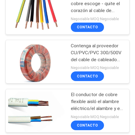
DE
cobre escoge - quite el
PRIVACIDAD
corazón al cable de
cableado de la casa
Negociable MOQ:Negociable
CONTACTO
Contenga al proveedor
CU/PVC/PVC 300/500V
del cable de cableado
usado en el edificio y la
Negociable MOQ:Negociable
construcción.
CONTACTO
El conductor de cobre
flexible aisló el alambre
eléctrico/el alambre y el
cable electrónicos
Negociable MOQ:Negociable
CONTACTO