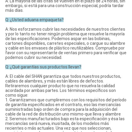
A: La mayoría de las citas se vuelven en el plazo de 24 horas, sin
embargo, si está para una construcción especial, podría tardar
más días.
Q: ¿Usted aduana empaqueta?
A: Nos esforzamos cubrir las necesidades de nuestros clientes
y por lo tanto no tener ningún problema que resuelve la mayoría
de las especificaciones. Podemos aspar en las bobinas,
cartones disponibles, carretes especiales, o cargue su alambre
y cable en los envases de plástico reutilizables. Compruebe por
favor con su representante de ventas primero para verificar que
podemos cubrir su necesidad.
Q: ¿Qué garantías sus productos llevan?
A: El cable del SHAN garantiza que todos nuestros productos,
cables de alambres, y más están libres de defectos.
Retiraremos cualquier producto que no resuelva la calidad
acordada por ambas partes. Los términos específicos son
como sigue:
1. Garantizamos que cumpliremos con los requisitos del período
de garantía especificados en el contrato, eso las mercancías
suministradas bajo orden de compra para la adquisición del
cable de la red de distribución uno mismo-que lleva y alambre
2. Seremos manufacturados bajo esta especificación y ésa las
mercancías será nueva, inusitada, de los modelos más
recientes o más actuales. Una vez que nos seleccionan,