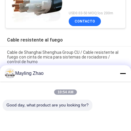
USD0.03-50 MOQ:los 200m
CONTACTO
Cable resistente al fuego
Cable de Shanghai Shenghua Group CU / Cable resistente al
fuego con cinta de mica para sistemas de rociadores /
control de humo
Mayling Zhao
Cables de energía del grupo Shenghua NYY NYCY Cables
eléctricos resistentes al fuego para edificios / cables de
casas
10:54 AM
Shanghai Shenghua Cable de energía eléctrica FRC 4 núcleo
Cable resistente al calor 1,5 mm - 800 mm Temperatura 90 ° C
Good day, what product are you looking for?
Categorías Populares
Todos