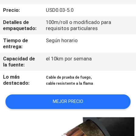
Precio:
USD0.03-5.0
VISITA
A
Detalles de
100m/roll o modificado para
empaquetado:
requisitos particulares
LA
Tiempo de
Según horario
FÁBRICA
entrega:
Capacidad de
el 10km por semana
CONTROL
la fuente:
DE
Lo más
,
Cable de prueba de fuego
CALIDAD
destacado:
cable resistente a la flama
MEJOR PRECIO
CONTACTO
NOTICIAS