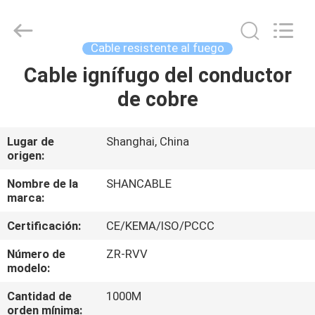
2026
Shanghai
Shenghua
Cable
(Group)
Cable resistente al fuego
Co.,
Ltd..
All
Cable ignífugo del conductor
INICIO
Rights
Reserved.
de cobre
PRODUCTOS
Lugar de
Shanghai, China
origen:
VIDEOS
Nombre de la
SHANCABLE
marca:
VR
Certificación:
CE/KEMA/ISO/PCCC
SHOW
Número de
ZR-RVV
modelo:
SOBRE
Cantidad de
1000M
NOSOTROS
orden mínima: