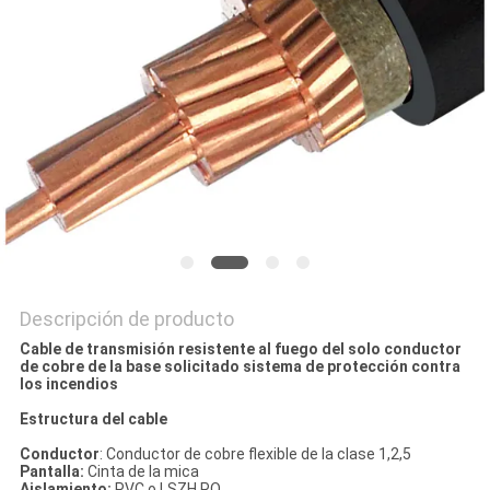
BLOG
SOLICITAR
UNA
COTIZACIÓN
NEWS
MAPA
Descripción de producto
DEL
Cable de transmisión resistente al fuego del solo conductor
de cobre de la base solicitado sistema de protección contra
SITIO
los incendios
Estructura del cable
POLÍTICA
Conductor
: Conductor de cobre flexible de la clase 1,2,5
Pantalla:
Cinta de la mica
Aislamiento:
PVC o LSZH PO