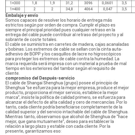
1×300
1,8
1,9
31,2
3096
0,0601
3,5
1×400
2
2
34,8
4064
0,047
3,5
Embalaje y envío
Somos capaces de resolver los horario de entrega más
estrictos según por orden de compra. Cumplir el plazo es
siempre el principal prioridad pues cualquier retraso en la
entrega del cable puede contribuir al retraso del proyecto y al
sobrante de coste totales.
El cable se suministra en carretes de madera, cajas acanaladas
y bobinas. Los extremos de cable se sellan con la cinta auta-
adhesivo de BOPP y los casquillos de lacre no higroscópicos
para proteger los extremos de cable contra la humedad. La
marca requerida será impresa con un material a prueba de mal
tiempo en los exteriores del tambor según el requisito de
cliente.
compromiso del Después-servicio
El cable de Shangai Shenghua (grupo) posee el principio de
Shenghua “se esfuerza para la mejor empresa, produce el mejor
producto, proporciona el mejor servicio, establece la mejor
marca”, insiste la política de calidad primero, se esfuerza para
alcanzar el defecto de alta calidad y cero de mercancías. Por lo
tanto, cada cliente podría beneficiarse completamente de la
calidad superior y del servicio intachable del cable de Shenghua.
Mientras tanto, observamos que alcohol de Shenghua de “hace
mejor, que gana mutuamente”, deseo para establecer la
relación a largo plazo y estable con cada cliente. Por la
presente, garantizamos eso: