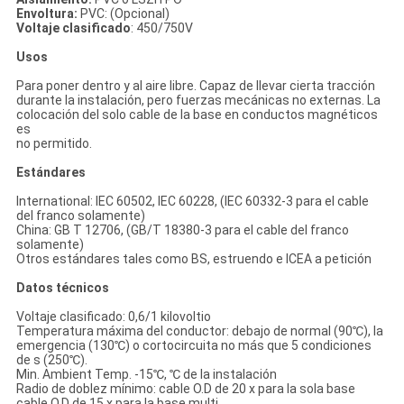
DE
Envoltura:
PVC: (Opcional)
PRIVACIDAD
Voltaje clasificado
: 450/750V
Usos
Para poner dentro y al aire libre. Capaz de llevar cierta tracción
durante la instalación, pero fuerzas mecánicas no externas. La
colocación del solo cable de la base en conductos magnéticos
es
no permitido.
Estándares
International: IEC 60502, IEC 60228, (IEC 60332-3 para el cable
del franco solamente)
China: GB T 12706, (GB/T 18380-3 para el cable del franco
solamente)
Otros estándares tales como BS, estruendo e ICEA a petición
Datos técnicos
Voltaje clasificado: 0,6/1 kilovoltio
Temperatura máxima del conductor: debajo de normal (90℃), la
emergencia (130℃) o cortocircuita no más que 5 condiciones
de s (250℃).
Min. Ambient Temp. -15℃, ℃ de la instalación
Radio de doblez mínimo: cable O.D de 20 x para la sola base
cable O.D de 15 x para la base multi