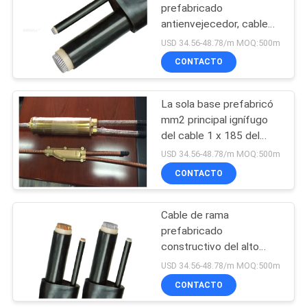
DE
prefabricado
PRIVACIDAD
antienvejecedor, cable
YDF-YJHLV de la
USD 34.56-48.78/m MOQ:500m
aleación de aluminio
CONTACTO
La sola base prefabricó
mm2 principal ignífugo
del cable 1 x 185 del
cable de rama
USD 34.56-48.78/m MOQ:500m
CONTACTO
Cable de rama
prefabricado
constructivo del alto
cargo 630mm2/95mm2
USD 34.56-48.78/m MOQ:500m
Eco amistoso
CONTACTO