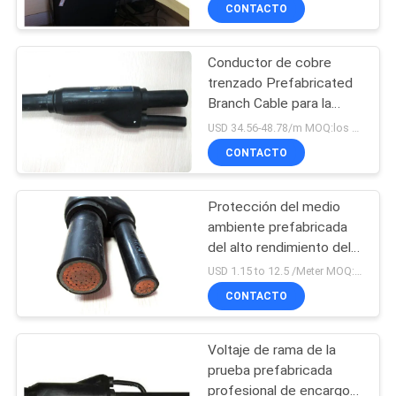
conductor de cobre
CONTACTO
VISITA
Conductor de cobre
A
trenzado Prefabricated
LA
Branch Cable para la
FÁBRICA
distribución de la baja
USD 34.56-48.78/m MOQ:los 500M
tensión
CONTACTO
CONTROL
Protección del medio
DE
ambiente prefabricada
CALIDAD
del alto rendimiento del
cable de rama de la
USD 1.15 to 12.5 /Meter MOQ:500m
alameda de compras
CONTACTO
CONTACTO
Voltaje de rama de la
NOTICIAS
prueba prefabricada
profesional de encargo