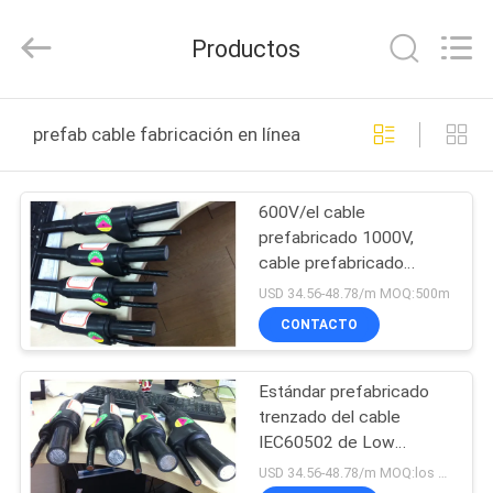
2026
Shanghai
Shenghua
Productos
Cable
(Group)
Co.,
Ltd..
All
INICIO
Rights
prefab cable fabricación en línea
Reserved.
PRODUCTOS
600V/el cable
prefabricado 1000V,
VIDEOS
cable prefabricado
trenzó el tipo del
USD 34.56-48.78/m MOQ:500m
conductor de cobre
VR
CONTACTO
SHOW
Estándar prefabricado
trenzado del cable
SOBRE
IEC60502 de Low
NOSOTROS
Voltage Distribution del
USD 34.56-48.78/m MOQ:los 500m