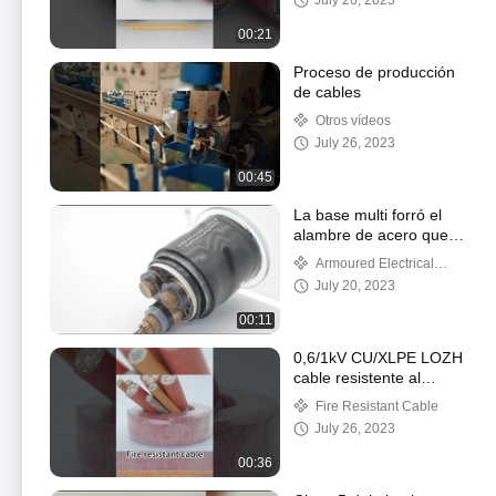
July 26, 2023
industrial
00:21
Proceso de producción
de cables
Otros vídeos
July 26, 2023
00:45
La base multi forró el
alambre de acero que
el PVC acorazado aisló
Armoured Electrical
los cables para el metro
Cable
July 20, 2023
00:11
0,6/1kV CU/XLPE LOZH
cable resistente al
fuego interior/cable
Fire Resistant Cable
eléctrico al aire libre
July 26, 2023
00:36