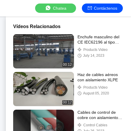
Chatea
Contáctenos
Vídeos Relacionados
Enchufe masculino del
CE IEC62196 al tipo
femenino del enchufe -
Products Video
el poner a tierra
July 14, 2023
estándar negro de
carga del cable de 2 EV
00:12
Haz de cables aéreos
con aislamiento XLPE
Products Video
August 05, 2020
00:12
Cables de control de
cobre con aislamiento
de PVC para
Control Cables
automatización